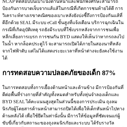
NCAP ทดสอบบนเบาะนั่งด้านหน้าและพนักพิงศีรษะสามารถ
ป้องกันการบาดเจ็บจากแส้แส้ในกรณีที่เกิดการชนท้ายได้ดี การ
วิเคราะห์ทางเรขาคณิตของเบาะหลังยังบ่งชี้ถึงการป้องกันแส้ที่
ดีอีกด้วย SEAL มีระบบ eCall ขั้นสูงที่แจ้งเตือน บริการฉุกเฉินใน
กรณีที่เกิดอุบัติเหตุ รถยังมีระบบที่ใช้เบรกหลังจากการชนเพื่อ
หลีกเลี่ยงการเบรก การชนกัน BYD แสดงให้เห็นว่าหากรถลงไป
ในน้ำ หากล็อคประตูไว้ จะสามารถเปิดได้ภายในสองนาทีหลัง
จากไฟฟ้าดับ แต่ไม่ได้แสดงระยะเวลาที่หน้าต่างจะยังคงใช้งาน
ได้
การทดสอบความปลอดภัยของเด็ก 87%
ในการทดสอบทั้งการเยื้องด้านหน้าและด้านข้าง มีการป้องกันที่
ดีต่อพื้นที่ร่างกายที่สำคัญทั้งหมดสำหรับทั้งหุ่นจำลองเด็กและ
BYD SEAL ได้คะแนนสูงสุดในส่วนนี้ของการประเมิน ถุงลม
นิรภัยผู้โดยสารด้านหน้าสามารถปิดได้เพื่อให้เด็กหันหน้าไปทาง
ด้านหลังได้ เพื่อใช้ยึดในท่านั่งนั้น มีการให้ข้อมูลที่ชัดเจนแก่ผู้
ขับขี่เกี่ยวกับสถานะของถุงลมนิรภัยและระบบ ได้รับรางวัล