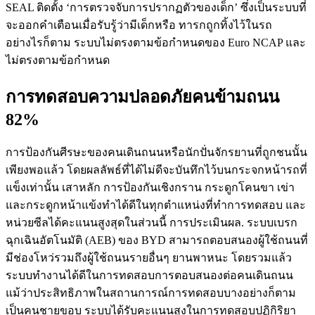
SEAL ติดตั้ง ‘การตรวจจับการปรากฏตัวของเด็ก’ ซึ่งเป็นระบบที่
จะออกคำเตือนเมื่อรับรู้ว่ามีเด็กหรือ ทารกถูกทิ้งไว้ในรถ
อย่างไรก็ตาม ระบบไม่ตรงตามข้อกำหนดของ Euro NCAP และ
ไม่ตรงตามข้อกำหนด
การทดสอบความปลอดภัยคนข้ามถนน
82%
การป้องกันศีรษะของคนเดินถนนหรือนักปั่นจักรยานที่ถูกชนนั้น
เพียงพอแล้ว โดยผลลัพธ์ที่ได้ไม่ดีจะบันทึกไว้บนกระจกหน้ารถที่
แข็งเท่านั้น เสาหลัก การป้องกันเชิงกราน กระดูกโคนขา เข่า
และกระดูกหน้าแข้งทำได้ดีในทุกตำแหน่งที่ทำการทดสอบ และ
หน่วยซีลได้คะแนนสูงสุดในส่วนนี้ การประเมินผล. ระบบเบรก
ฉุกเฉินอัตโนมัติ (AEB) ของ BYD สามารถตอบสนองผู้ใช้ถนนที่
มีช่องโหว่รวมถึงผู้ใช้ถนนรายอื่นๆ ยานพาหนะ โดยรวมแล้ว
ระบบทำงานได้ดีในการทดสอบการตอบสนองต่อคนเดินถนน
แม้ว่าประสิทธิภาพในสถานการณ์การทดสอบบางอย่างก็ตาม
เป็นคนชายขอบ ระบบได้รับคะแนนสูงในการทดสอบปฏิกิริยา