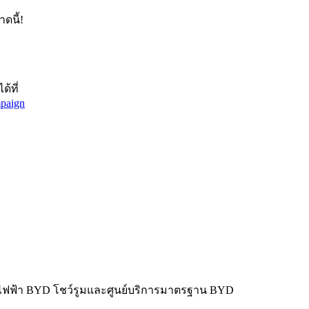
ดนี้!
้ที่
mpaign
ไฟฟ้า BYD โชว์รูมและศูนย์บริการมาตรฐาน BYD