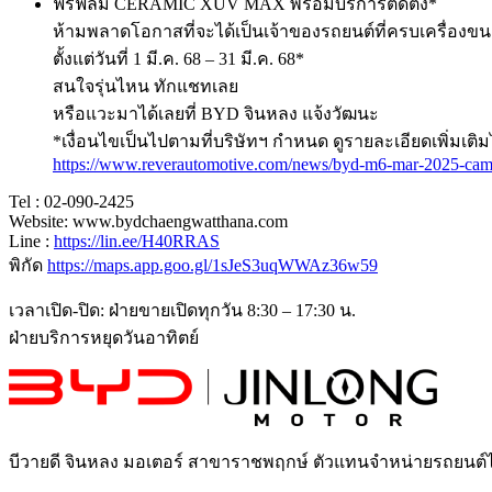
ฟรีฟิล์ม CERAMIC XUV MAX พร้อมบริการติดตั้ง*
ห้ามพลาดโอกาสที่จะได้เป็นเจ้าของรถยนต์ที่ครบเครื่องขนา
ตั้งแต่วันที่ 1 มี.ค. 68 – 31 มี.ค. 68*
สนใจรุ่นไหน ทักแชทเลย
หรือแวะมาได้เลยที่ BYD จินหลง แจ้งวัฒนะ
*เงื่อนไขเป็นไปตามที่บริษัทฯ กำหนด ดูรายละเอียดเพิ่มเติมได
https://www.reverautomotive.com/news/byd-m6-mar-2025-ca
Tel : 02-090-2425
Website: www.bydchaengwatthana.com
Line :
https://lin.ee/H40RRAS
พิกัด
https://maps.app.goo.gl/1sJeS3uqWWAz36w59
เวลาเปิด-ปิด: ฝ่ายขายเปิดทุกวัน 8:30 – 17:30 น.
ฝ่ายบริการหยุดวันอาทิตย์
บีวายดี จินหลง มอเตอร์ สาขาราชพฤกษ์
ตัวแทนจำหน่ายรถยนต์