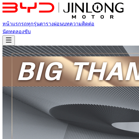
หน้าแรก
รถทุกรุ่น
ตารางผ่อน
บทความ
ติดต่อ
นัดทดลองขับ