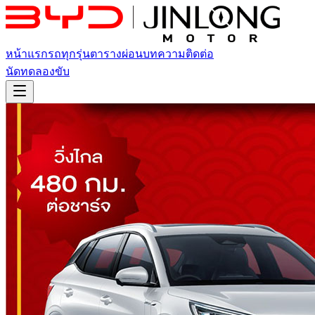
หน้าแรก
รถทุกรุ่น
ตารางผ่อน
บทความ
ติดต่อ
นัดทดลองขับ