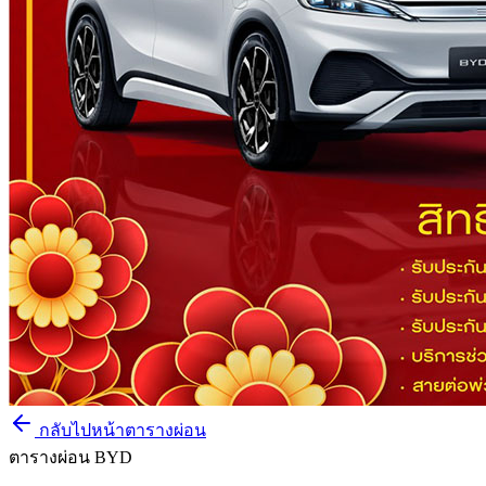
กลับไปหน้าตารางผ่อน
ตารางผ่อน BYD