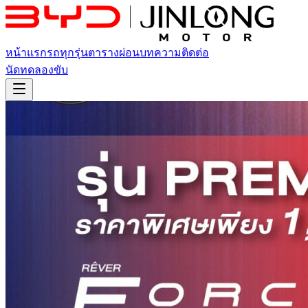
หน้าแรก
รถทุกรุ่น
ตารางผ่อน
บทความ
ติดต่อ
นัดทดลองขับ