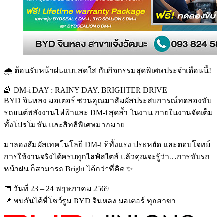
🌧️ ต้อนรับหน้าฝนแบบสดใส กับกิจกรรมสุดพิเศษประจำเดือนนี้!
🌈 DM-i DAY : RAINY DAY, BRIGHTER DRIVE
BYD จินหลง มอเตอร์ ชวนคุณมาสัมผัสประสบการณ์ทดลองขับ
รถยนต์พลังงานไฟฟ้าและ DM-i สุดล้ำ ในงาน ภายในงานจัดเต็ม
ทั้งโปรโมชัน และสิทธิพิเศษมากมาย
มาลองสัมผัสเทคโนโลยี DM-i ที่ทั้งแรง ประหยัด และตอบโจทย์
การใช้งานจริงได้ครบทุกไลฟ์สไตล์ แล้วคุณจะรู้ว่า…การขับรถ
หน้าฝน ก็สามารถ Bright ได้กว่าที่คิด ✨
📅 วันที่ 23 – 24 พฤษภาคม 2569
📍 พบกันได้ที่โชว์รูม BYD จินหลง มอเตอร์ ทุกสาขา